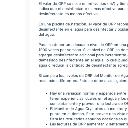
El valor de ORP se mide en millivoltios (mV) y ti
indica que el desinfectante es más efectivo para 
desinfectante es menos efectivo.
En una piscina de natación, el valor de ORP rec
desinfectante en el agua para desinfectar y oxid
del agua.
Para mantener un adecuado nivel de ORP en una p
1000 veces por semana. Si el nivel de ORP es dem
agregar desinfectante adicional para incrementar 
demasiado desinfectante en el agua, lo cual puede 
agua o reducir la cantidad de desinfectante agre
Si compara los niveles de ORP del Monitor de Agu
resultados diferentes. Esto se debe a las siguien
Hay una variacion normal y esperada entr
tener experiencias locales en el agua y lo
completamente y proveer una lectura de OR
El Monitor de Agua Crystal es un monitor y
punto en el tiempo. Esto provee una vista m
filtra los resultados espurios ocasionales q
Las lecturas de ORP aumentan y lentamente