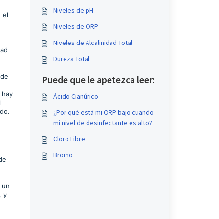
Niveles de pH
 el
Niveles de ORP
Niveles de Alcalinidad Total
dad
Dureza Total
 de
Puede que le apetezca leer:
e hay
Ácido Cianúrico
l
ado.
¿Por qué está mi ORP bajo cuando
mi nivel de desinfectante es alto?
Cloro Libre
Bromo
de
a un
, y