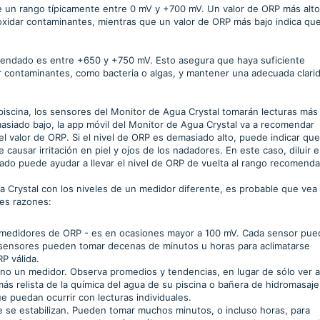
ene un rango típicamente entre 0 mV y +700 mV. Un valor de ORP más alto
oxidar contaminantes, mientras que un valor de ORP más bajo indica que
omendado es entre +650 y +750 mV. Esto asegura que haya suficiente
ar contaminantes, como bacteria o algas, y mantener una adecuada clari
iscina, los sensores del Monitor de Agua Crystal tomarán lecturas más
asiado bajo, la app móvil del Monitor de Agua Crystal va a recomendar
el valor de ORP. Si el nivel de ORP es demasiado alto, puede indicar qu
causar irritación en piel y ojos de los nadadores. En este caso, diluir e
gado puede ayudar a llevar el nivel de ORP de vuelta al rango recomend
a Crystal con los niveles de un medidor diferente, es probable que vea
tes razones:
e medidores de ORP - es en ocasiones mayor a 100 mV. Cada sensor pue
s sensores pueden tomar decenas de minutos u horas para aclimatarse
P válida.
 no un medidor. Observa promedios y tendencias, en lugar de sólo ver 
ás relista de la química del agua de su piscina o bañera de hidromasaje
ue puedan ocurrir con lecturas individuales.
 se estabilizan. Pueden tomar muchos minutos, o incluso horas, para